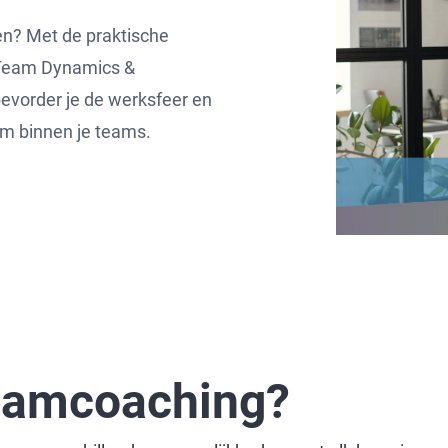
n? Met de praktische
 Team Dynamics &
bevorder je de werksfeer en
uim binnen je teams.
eamcoaching?