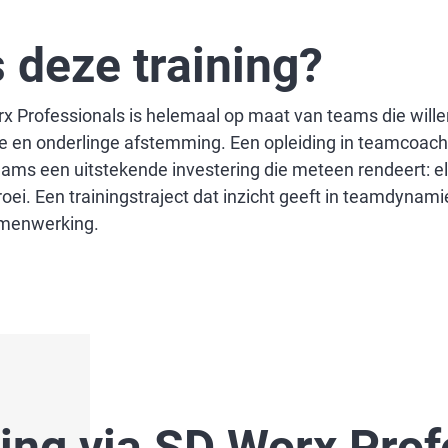
s deze training?
 Professionals is helemaal op maat van teams die willen
en onderlinge afstemming. Een opleiding in teamcoachi
ams een uitstekende investering die meteen rendeert: elk
i. Een trainingstraject dat inzicht geeft in teamdynamie
amenwerking.
ng via SD Worx Prof