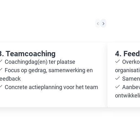
3. Teamcoaching
4. Fee
Coachingdag(en) ter plaatse
Overko
Focus op gedrag, samenwerking en
organisat
feedback
Samenv
Concrete actieplanning voor het team
Aanbev
ontwikkel